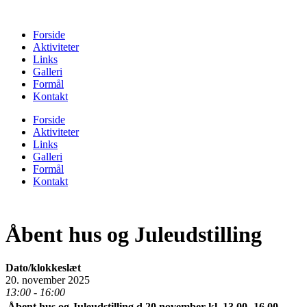
Forside
Aktiviteter
Links
Galleri
Formål
Kontakt
Forside
Aktiviteter
Links
Galleri
Formål
Kontakt
Åbent hus og Juleudstilling
Dato/klokkeslæt
20. november 2025
13:00 - 16:00
Åbent hus og Juleudstilling d.20.november kl. 13.00 -16.00