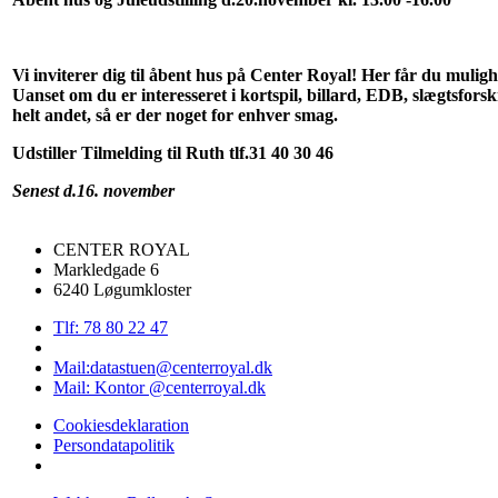
Vi inviterer dig til åbent hus på Center Royal! Her får du mulighe
Uanset om du er interesseret i kortspil, billard, EDB, slægtsforskn
helt andet, så er der noget for enhver smag.
Udstiller Tilmelding til Ruth tlf.31 40 30 46
Senest d.16. november
CENTER ROYAL
Markledgade 6
6240 Løgumkloster
Tlf: 78 80 22 47
Mail:datastuen@centerroyal.dk
Mail: Kontor @centerroyal.dk
Cookiesdeklaration
Persondatapolitik