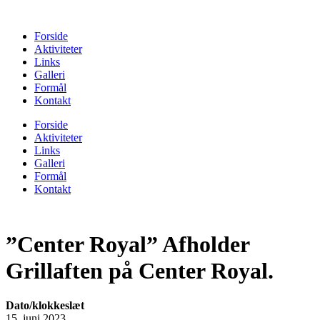
Forside
Aktiviteter
Links
Galleri
Formål
Kontakt
Forside
Aktiviteter
Links
Galleri
Formål
Kontakt
”Center Royal” Afholder
Grillaften på Center Royal.
Dato/klokkeslæt
15. juni 2023