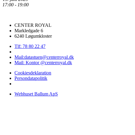
17:00 - 19:00
CENTER ROYAL
Markledgade 6
6240 Løgumkloster
Tlf: 78 80 22 47
Mail:datastuen@centerroyal.dk
Mail: Kontor @centerroyal.dk
Cookiesdeklaration
Persondatapolitik
Webhuset Ballum ApS