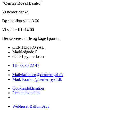
”Center Royal Banko”
Vi holder banko
Dørene åbnes kl.13.00
Vi spiller KL.14.00
Der serveres kaffe og kage i pausen.
CENTER ROYAL
Markledgade 6
6240 Løgumkloster
Tlf: 78 80 22 47
Mail:datastuen@centerroyal.dk
Mail: Kontor @centerroyal.dk
Cookiesdeklaration
Persondatapolitik
Webhuset Ballum ApS