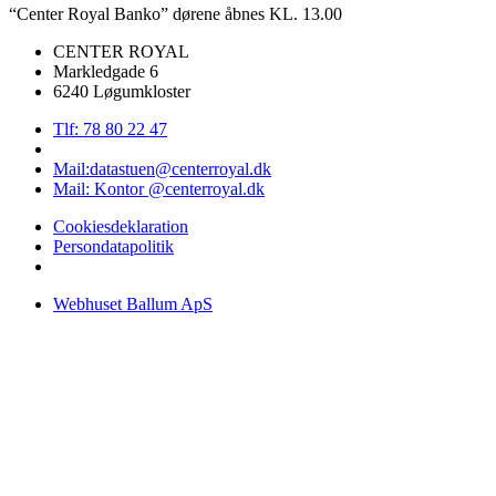
“Center Royal Banko” dørene åbnes KL. 13.00
CENTER ROYAL
Markledgade 6
6240 Løgumkloster
Tlf: 78 80 22 47
Mail:datastuen@centerroyal.dk
Mail: Kontor @centerroyal.dk
Cookiesdeklaration
Persondatapolitik
Webhuset Ballum ApS