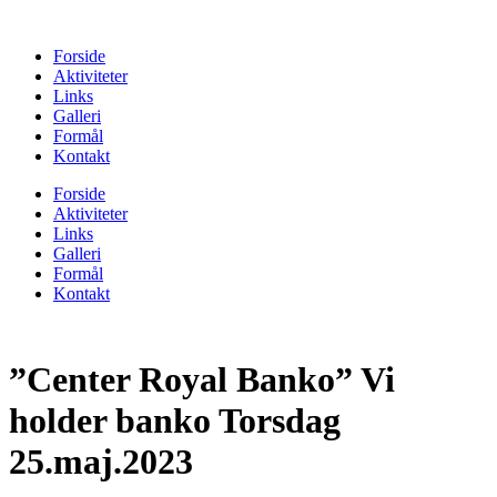
Forside
Aktiviteter
Links
Galleri
Formål
Kontakt
Forside
Aktiviteter
Links
Galleri
Formål
Kontakt
”Center Royal Banko” Vi
holder banko Torsdag
25.maj.2023