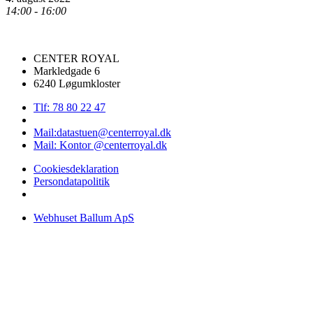
14:00 - 16:00
CENTER ROYAL
Markledgade 6
6240 Løgumkloster
Tlf: 78 80 22 47
Mail:datastuen@centerroyal.dk
Mail: Kontor @centerroyal.dk
Cookiesdeklaration
Persondatapolitik
Webhuset Ballum ApS