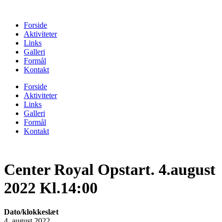
Forside
Aktiviteter
Links
Galleri
Formål
Kontakt
Forside
Aktiviteter
Links
Galleri
Formål
Kontakt
Center Royal Opstart. 4.august
2022 Kl.14:00
Dato/klokkeslæt
4. august 2022