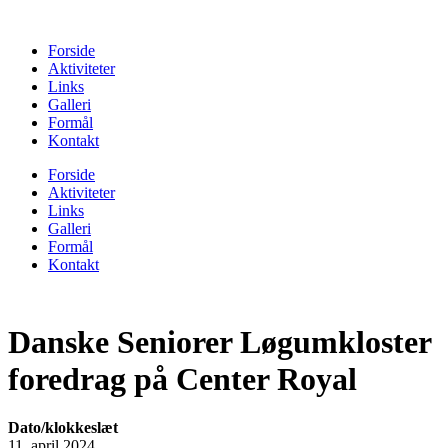
Forside
Aktiviteter
Links
Galleri
Formål
Kontakt
Forside
Aktiviteter
Links
Galleri
Formål
Kontakt
Danske Seniorer Løgumkloster
foredrag på Center Royal
Dato/klokkeslæt
11. april 2024