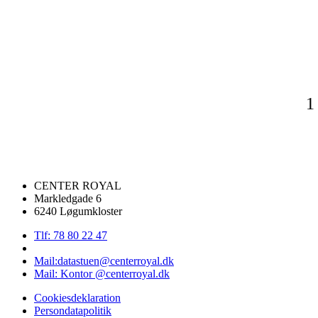
1
CENTER ROYAL
Markledgade 6
6240 Løgumkloster
Tlf: 78 80 22 47
Mail:datastuen@centerroyal.dk
Mail: Kontor @centerroyal.dk
Cookiesdeklaration
Persondatapolitik