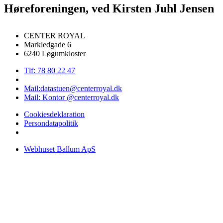
Høreforeningen, ved Kirsten Juhl Jensen
CENTER ROYAL
Markledgade 6
6240 Løgumkloster
Tlf: 78 80 22 47
Mail:datastuen@centerroyal.dk
Mail: Kontor @centerroyal.dk
Cookiesdeklaration
Persondatapolitik
Webhuset Ballum ApS