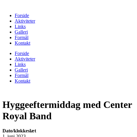
Forside
Aktiviteter
Links
Galleri
Formål
Kontakt
Forside
Aktiviteter
Links
Galleri
Formål
Kontakt
Hyggeeftermiddag med Center
Royal Band
Dato/klokkeslæt
1. juni 2023